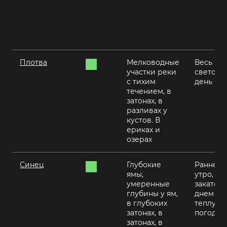
Плотва
Мелководные
Весь
участки реки
светово
с тихим
день
течением, в
затонах, в
разливах у
кустов. В
ериках и
озерах
Синец
Глубокие
Раннее
ямы,
утро, на
умеренные
закате,
глубины у ям,
днем в
в глубоких
теплую
затонах, в
погоду
затонах, в