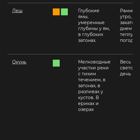
Лещ
Глубокие
Раннее
ямы,
утро, на
умеренные
закате,
глубины у ям,
днем в
в глубоких
теплую
затонах.
погоду
Окунь
Мелководные
Весь
участки реки
светово
с тихим
день
течением, в
затонах, в
разливах у
кустов. В
ериках и
озерах