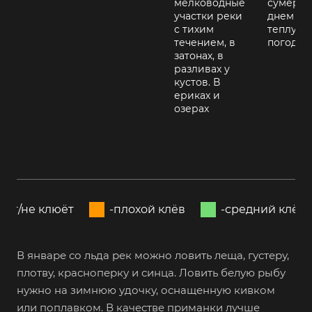
мелководные
сумерки
участки реки
днем в
с тихим
теплую
течением, в
погоду
затонах, в
разливах у
кустов. В
ериках и
озерах
пит/не клюёт
-плохой клёв
-средний клёв
В январе со льда рек можно ловить леща, густеру,
плотву, красноперку и синца. Ловить белую рыбу
нужно на зимнюю удочку, оснащенную кивком
или поплавком. В качестве приманки лучше