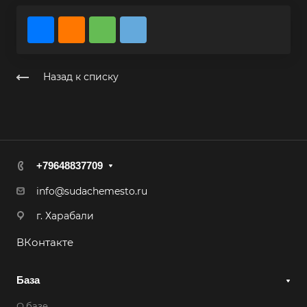
Назад к списку
+79648837709
info@sudachemesto.ru
г. Харабали
ВКонтакте
База
О базе