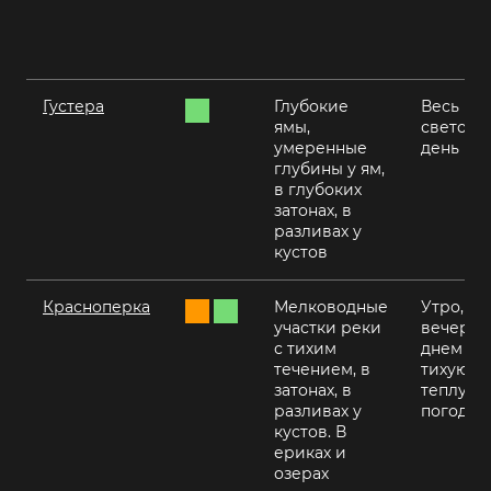
Густера
Глубокие
Весь
ямы,
светово
умеренные
день
глубины у ям,
в глубоких
затонах, в
разливах у
кустов
Красноперка
Мелководные
Утро,
участки реки
вечер,
с тихим
днем в
течением, в
тихую,
затонах, в
теплую
разливах у
погоду
кустов. В
ериках и
озерах