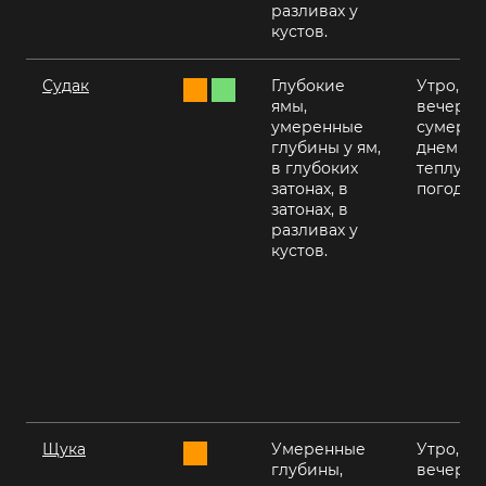
разливах у
кустов.
Судак
Глубокие
Утро,
ямы,
вечер,
умеренные
сумерки
глубины у ям,
днем в
в глубоких
теплую
затонах, в
погоду
затонах, в
разливах у
кустов.
Щука
Умеренные
Утро,
глубины,
вечер,