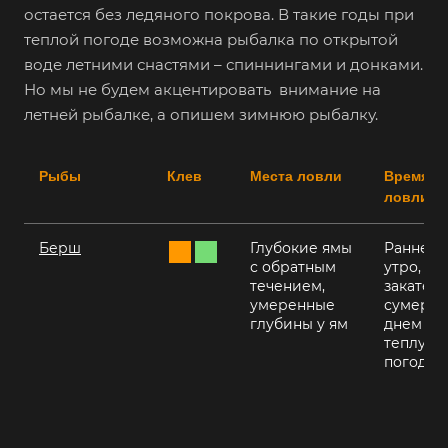
остается без ледяного покрова. В такие годы при
теплой погоде возможна рыбалка по открытой
воде летними снастями – спиннингами и донками.
Но мы не будем акцентировать внимание на
летней рыбалке, а опишем зимнюю рыбалку.
Рыбы
Клев
Места ловли
Время
ловли
Берш
Глубокие ямы
Раннее
с обратным
утро, на
течением,
закате, в
умеренные
сумерки
глубины у ям
днем в
теплую
погоду