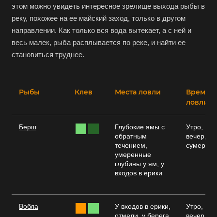
этом можно увидеть интересное зрелище выхода рыбы в
реку, похожее на ее майский заход, только в другом
направлении. Как только вся вода вытекает, а с ней и
весь малек, рыба расплывается по реке, и найти ее
становиться труднее.
Рыбы
Клев
Места ловли
Время
ловли
Берш
Глубокие ямы с
Утро,
обратным
вечер,
течением,
сумерки
умеренные
глубины у ям, у
входов в ерики
Вобла
У входов в ерики,
Утро,
отмели, у берега,
вечер,