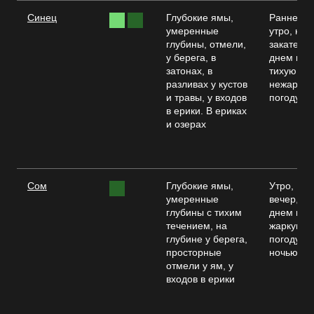
Синец
Глубокие ямы,
Раннее
умеренные
утро, на
глубины, отмели,
закате,
у берега, в
днем в
затонах, в
тихую,
разливах у кустов
нежарку
и травы, у входов
погоду
в ерики. В ериках
и озерах
Сом
Глубокие ямы,
Утро,
умеренные
вечер,
глубины с тихим
днем в
течением, на
жаркую
глубине у берега,
погоду,
просторные
ночью
отмели у ям, у
входов в ерики