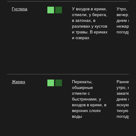
Густера
У входов в ерики,
Утро,
отмели, у берега,
вечер,
в затонах, в
днем в
разливах у кустов
нежаркую
и травы. В ериках
погоду
и озерах
Жерех
Перекаты,
Раннее
обширные
утро, на
отмели с
закате,
быстринами, у
днем в
входов в ерики, в
ясную
верхних слоях
тихую
воды
погоду