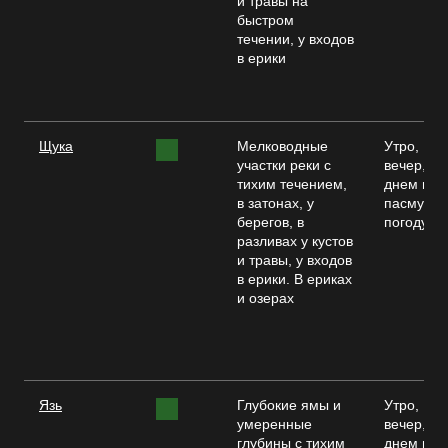
и травы на
быстром
течении, у входов
в ерики
Щука
Мелководные
Утро,
участки реки с
вечер,
тихим течением,
днем в
в затонах, у
пасмурн
берегов, в
погоду
разливах у кустов
и травы, у входов
в ерики. В ериках
и озерах
Язь
Глубокие ямы и
Утро,
умеренные
вечер,
глубины с тихим
днем в