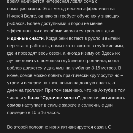
время начинается интересная ловля сома с
помощью
квока
. Этот метод весьма эффективен на
Нижней Волге, однако он требует обучения у знающих
рыбаков. Более доступными и порой не менее
эффективными способами являются троллинг, джиг
и
донные снасти
. Когда реки встают в русло и вытеки
перестают работать, сомы скатываются в глубокие ямы,
где и проводят весь сезон, а иногда и зимуют. Здесь их
лучше ловить с помощью глубинного троллинга, когда
воблер движется у дна ямы на глубинах 8-15 метров. В
июне, сомов можно ловить практически круглосуточно –
утром и вечером на квок, ночью на донную снасть, а
днем на троллинг. При том замечено, что на Ахтубе в том
базы “Судачье место”
числе и у
, дневная
активность
сомов
наступает в самые жаркие и солнечные дни
примерно в 10 и 16 часов.
Во второй половине июня активизируется сазан. С