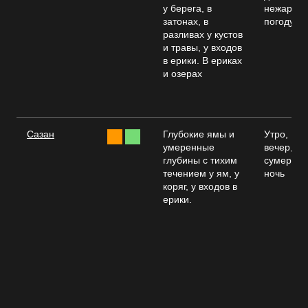
у берега, в
нежаркую
затонах, в
погоду
разливах у кустов
и травы, у входов
в ерики. В ериках
и озерах
Сазан
Глубокие ямы и
Утро,
умеренные
вечер,
глубины с тихим
сумерки,
течением у ям, у
ночь
коряг, у входов в
ерики.