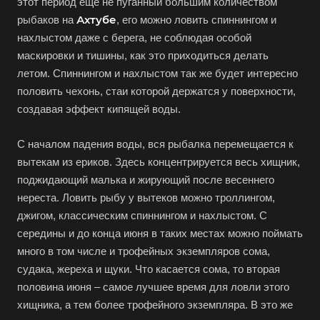
этот период еще не пуганный большим количеством
Ахтубе
рыбаков на
, его можно ловить спиннингом и
нахлыстом даже с берега, не соблюдая особой
маскировки и тишины, как это приходиться делать
летом. Спиннингом и нахлыстом так же будет интересно
половить чехонь, стаи которой держатся у поверхности,
создавая эффект кипящей воды.
С началом падения воды, вся рыбалка перемещается к
вытекам из ериков. Здесь концентрируется весь хищник,
поджидающий малька и жирующий после весеннего
нереста. Ловить рыбу у вытеков можно троллингом,
джигом, классическим спиннингом и нахлыстом. С
середины и до конца июня в таких местах можно поймать
много в том числе и трофейных экземпляров сома,
судака, жереха и щуки. Что касается сома, то вторая
половина июня – самое лучшее время для ловли этого
хищника, а тем более трофейного экземпляра. В это же