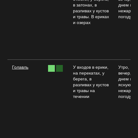
в затонах, в
днем в
разливах у кустов
нежаркую
и травы. В ериках
погоду
и озерах
Голавль
У входов в ерики,
Утро,
на перекатах, у
вечер,
берега, в
днем в
разливах у кустов
ясную
и травы на
нежарку
течении
погоду