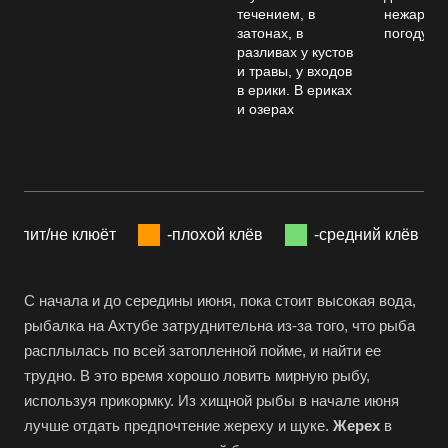
течением, в
нежаркую
затонах, в
погоду
разливах у кустов
и травы, у входов
в ерики. В ериках
и озерах
-спит/не клюёт
-плохой клёв
-средний клёв
С начала и до середины июня, пока стоит высокая вода,
рыбалка на Ахтубе затруднительна из-за того, что рыба
расплылась по всей затопленной пойме, и найти ее
трудно. В это время хорошо ловить мирную рыбу,
используя прикормку. Из хищной рыбы в начале июня
лучше отдать предпочтение жереху и щуке.
Жерех
в