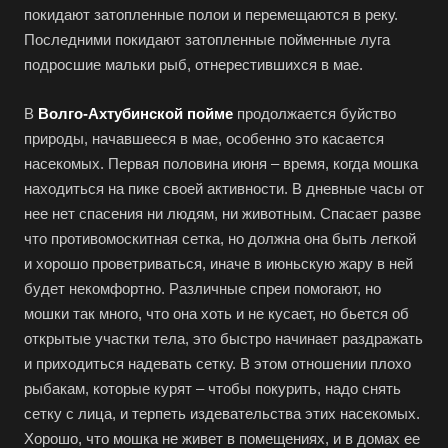
покидают затопленные полои и перемещаются в реку.
Последними покидают затопленные пойменные луга
подросшие мальки рыб, отнерестившихся в мае.
В
Волго-Ахтубинской пойме
продолжается буйство
природы, начавшееся в мае, особенно это касается
насекомых. Первая половина июня – время, когда мошка
находиться на пике своей активности. В дневные часы от
нее нет спасения ни людям, ни животным. Спасает разве
что противомоскитная сетка, но должна она быть легкой
и хорошо проветриваться, иначе в июньскую жару в ней
будет некомфортно. Различные спреи помогают, но
мошки так много, что она хоть и не кусает, но бьется об
открытые участки тела, это быстро начинает раздражать
и приходиться надевать сетку. В этом отношении плохо
рыбакам, которые курят – чтобы покурить, надо снять
сетку с лица, и терпеть издевательства этих насекомых.
Хорошо, что мошка не живет в помещениях, и в домах ее