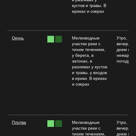
кустов и травы. В
ериках и озерах
Окунь
Мелководные
Утро,
участки реки с
вечер,
тихим течением,
днем в
у берега, в
нежаркую
затонах, в
погоду
разливах у кустов
и травы, у входов
в ерики. В ериках
и озерах
Плотва
Мелководные
Утро,
участки реки с
вечер,
тихим течением,
днем в