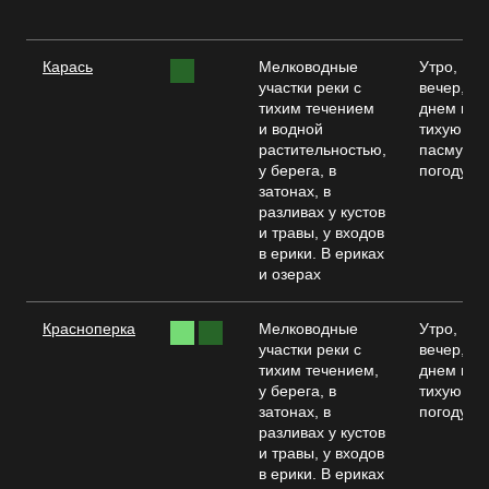
Карась
Мелководные
Утро,
участки реки с
вечер,
тихим течением
днем в
и водной
тихую и
растительностью,
пасмурн
у берега, в
погоду
затонах, в
разливах у кустов
и травы, у входов
в ерики. В ериках
и озерах
Красноперка
Мелководные
Утро,
участки реки с
вечер,
тихим течением,
днем в
у берега, в
тихую,
затонах, в
погоду
разливах у кустов
и травы, у входов
в ерики. В ериках