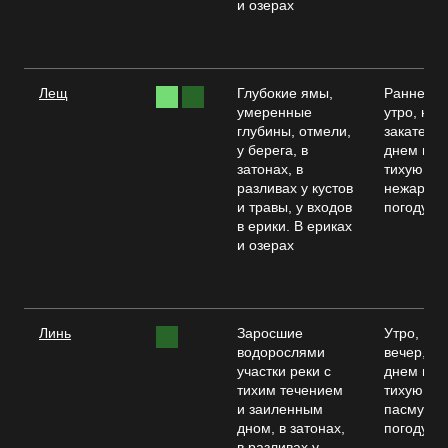
и озерах
Лещ
Глубокие ямы,
Раннее
умеренные
утро, на
глубины, отмели,
закате,
у берега, в
днем в
затонах, в
тихую
разливах у кустов
нежарку
и травы, у входов
погоду
в ерики. В ериках
и озерах
Линь
Заросшие
Утро,
водорослями
вечер,
участки реки с
днем в
тихим течением
тихую и
и заиленным
пасмурн
дном, в затонах,
погоду
в разливах у